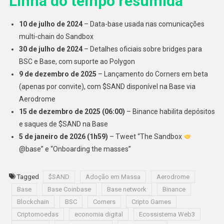
Linha do tempo resumida
10 de julho de 2024
– Data-base usada nas comunicações
multi-chain do Sandbox
30 de julho de 2024
– Detalhes oficiais sobre bridges para
BSC e Base, com suporte ao Polygon
9 de dezembro de 2025
– Lançamento do Corners em beta
(apenas por convite), com $SAND disponível na Base via
Aerodrome
15 de dezembro de 2025 (06:00)
– Binance habilita depósitos
e saques de $SAND na Base
5 de janeiro de 2026 (1h59)
– Tweet “The Sandbox
@base” e “Onboarding the masses”
Tagged
$SAND
Adoção em Massa
Aerodrome
Base
Base Coinbase
Base network
Binance
Blockchain
BSC
Corners
Cripto Games
Criptomoedas
economia digital
Ecossistema Web3