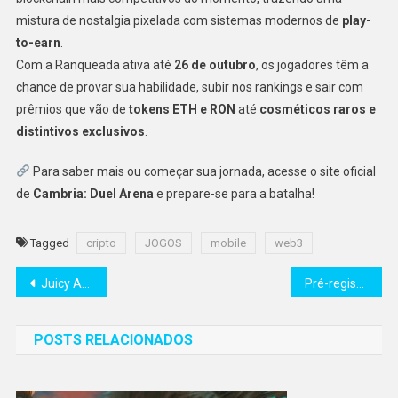
mistura de nostalgia pixelada com sistemas modernos de
play-
to-earn
.
Com a Ranqueada ativa até
26 de outubro
, os jogadores têm a
chance de provar sua habilidade, subir nos rankings e sair com
prêmios que vão de
tokens ETH e RON
até
cosméticos raros e
distintivos exclusivos
.
Para saber mais ou começar sua jornada, acesse o site oficial
de
Cambria: Duel Arena
e prepare-se para a batalha!
Tagged
cripto
JOGOS
mobile
web3
Navegação
Juicy Adventure é lançado oficialmente na Base e no Google Play
Pré-registro de ROHAN 2 ultrapassa 1 milhão de usuários em todo o mundo
de
POSTS RELACIONADOS
Post