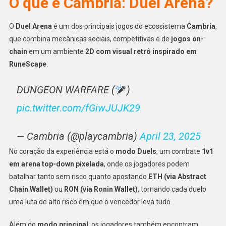
O que é Cambria: Duel Arena?
O
Duel Arena
é um dos principais jogos do ecossistema
Cambria
,
que combina mecânicas sociais, competitivas e de
jogos on-
chain
em um ambiente
2D com visual retrô inspirado em
RuneScape
.
DUNGEON WARFARE (
)
pic.twitter.com/fGiwJUJK29
— Cambria (@playcambria)
April 23, 2025
No coração da experiência está o
modo Duels
, um combate
1v1
em arena top-down pixelada
, onde os jogadores podem
batalhar tanto sem risco quanto apostando
ETH (via Abstract
Chain Wallet)
ou
RON (via Ronin Wallet)
, tornando cada duelo
uma luta de alto risco em que o vencedor leva tudo.
Além do
modo principal
, os jogadores também encontram