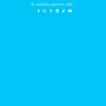
Skip
sexta-feira, agosto 07, 2026
to
content