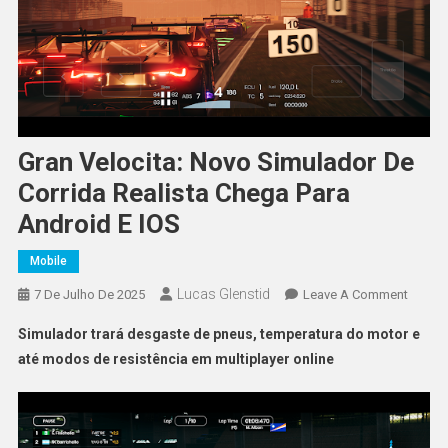
Gran Velocita: Novo Simulador De
Corrida Realista Chega Para
Android E IOS
Mobile
Lucas Glenstid
On
7 De Julho De 2025
Leave A Comment
Gran
Simulador trará desgaste de pneus, temperatura do motor e
Velocit
até modos de resistência em multiplayer online
Novo
Simula
De
Corrid