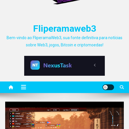
Fliperamaweb3
Bem-vindo ao FliperamaWeb3, sua fonte definitiva para notícias
sobre Web3, jogos, Bitcoin e criptomoedas!