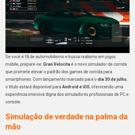
Realist
Chega
Para
Androi
E
IOS
Se você é fã de automobilismo e busca realismo em jogos
mobile, prepare-se:
Gran Velocita
é o novo simulador de corrida
que promete elevar o padrão dos games de corrida para
smartphones. Com lançamento marcado para o
dia 30 de julho
,
o título estará disponível para
Android e iOS
, oferecendo uma
experiência imersiva digna dos simuladores profissionais de PC e
console.
Simulação de verdade na palma da
mão