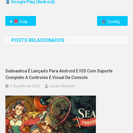
Google Play (Android)
Navegação
Golpe com Bot da Solana no GitHub Rouba Criptomoedas de Usuários
Configuração de gráfico otimista supera atraso do ETF de Solana
de
POSTS RELACIONADOS
Post
Subnautica É Lançado Para Android E IOS Com Suporte
Completo A Controles E Visual De Console
5 de julho de 2025
Lucas Glenstid