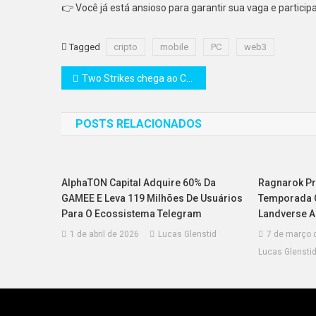
👉 Você já está ansioso para garantir sua vaga e particip
Tagged
cripto
mobile
PC
web3
Navegação
Two Strikes chega ao Crunchyroll Game Vault com Baki Hanma como lutador convidado
de
POSTS RELACIONADOS
Post
AlphaTON Capital Adquire 60% Da
Ragnarok Pr
GAMEE E Leva 119 Milhões De Usuários
Temporada C
Para O Ecossistema Telegram
Landverse 
1 de abril de 2026
Lucas Glenstid
7 de março 
Lucas Glensti