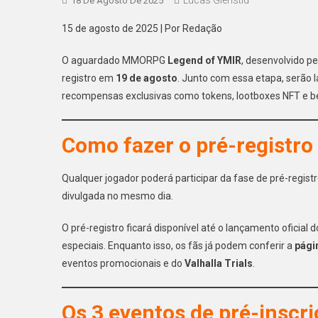
18 De Agosto De 2025
15 de agosto de 2025 | Por Redação
O aguardado MMORPG
Legend of YMIR
, desenvolvido 
registro em
19 de agosto
. Junto com essa etapa, serão 
recompensas exclusivas como tokens, lootboxes NFT e be
Como fazer o pré-registro
Qualquer jogador poderá participar da fase de pré-registr
divulgada no mesmo dia.
O pré-registro ficará disponível até o lançamento oficia
especiais. Enquanto isso, os fãs já podem conferir a
pági
eventos promocionais e do
Valhalla Trials
.
Os 3 eventos de pré-inscr