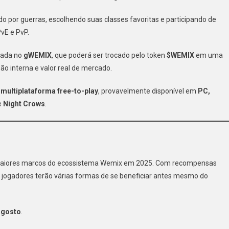
 por guerras, escolhendo suas classes favoritas e participando de
vE e PvP.
eada no
gWEMIX
, que poderá ser trocado pelo token
$WEMIX
em uma
 interna e valor real de mercado.
o
multiplataforma free-to-play
, provavelmente disponível em
PC,
e
Night Crows
.
aiores marcos do ecossistema Wemix em 2025. Com recompensas
s jogadores terão várias formas de se beneficiar antes mesmo do
agosto
.