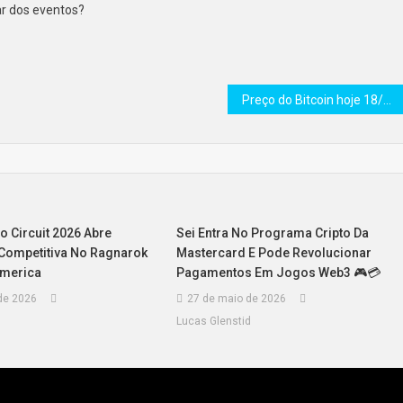
ar dos eventos?
Preço do Bitcoin hoje 18/08/2025: BTC cai mais de 3% volta para US$ 114 mil e traders já se preparam para US$ 112 mil
o Circuit 2026 Abre
Sei Entra No Programa Cripto Da
ompetitiva No Ragnarok
Mastercard E Pode Revolucionar
America
Pagamentos Em Jogos Web3 🎮💳
de 2026
27 de maio de 2026
d
Lucas Glenstid