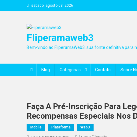
Skip
sábado, agosto 08, 2026
to
content
Fliperamaweb3
Bem-vindo ao FliperamaWeb3, sua fonte definitiva para no
Blog
Categorias
Contato
Sobre N
Faça A Pré-Inscrição Para Le
Recompensas Especiais Nos De
Mobile
Plataforma
Web3
Lucas Glenstid