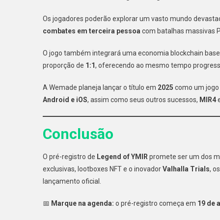
Os jogadores poderão explorar um vasto mundo devastado
combates em terceira pessoa
com batalhas massivas P
O jogo também integrará uma economia blockchain bas
proporção de
1:1
, oferecendo ao mesmo tempo progressão
A Wemade planeja lançar o título em
2025
como um jog
Android e iOS
, assim como seus outros sucessos,
MIR4
Conclusão
O pré-registro de
Legend of YMIR
promete ser um dos m
exclusivas, lootboxes NFT e o inovador
Valhalla Trials
, o
lançamento oficial.
📅
Marque na agenda:
o pré-registro começa em
19 de 