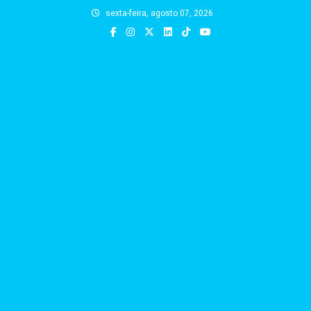
Skip
sexta-feira, agosto 07, 2026
to
content