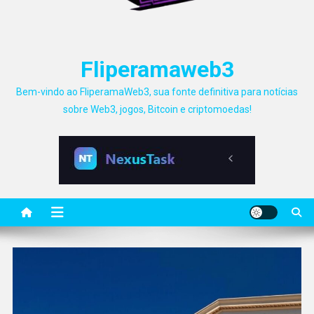
Fliperamaweb3
Bem-vindo ao FliperamaWeb3, sua fonte definitiva para notícias
sobre Web3, jogos, Bitcoin e criptomoedas!