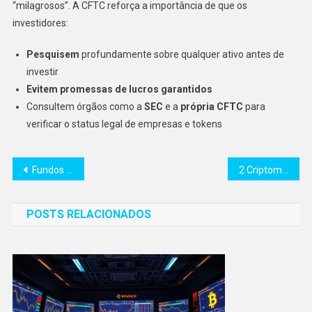
“milagrosos”. A CFTC reforça a importância de que os
investidores:
Pesquisem
profundamente sobre qualquer ativo antes de
investir
Evitem promessas de lucros garantidos
Consultem órgãos como a
SEC
e a
própria CFTC
para
verificar o status legal de empresas e tokens
Navegação
Fundos de Criptomoedas Registram US$ 1,9 Bilhão em Entradas com Recuperação do Bitcoin e Impulso do Ethereum
2 Criptomoedas de Baixa Capitalização Sobem Até 165% Enquanto o Bitcoin Recuava Após Dados Econômicos dos EUA
de
POSTS RELACIONADOS
Post