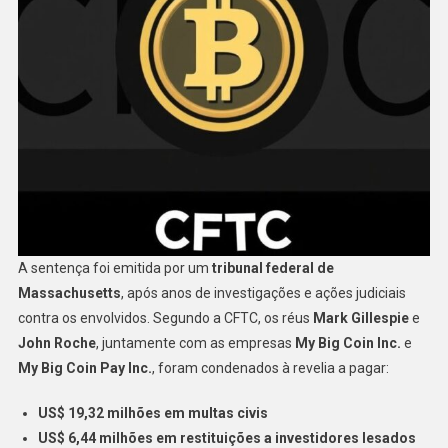
A sentença foi emitida por um
tribunal federal de
Massachusetts
, após anos de investigações e ações judiciais
contra os envolvidos. Segundo a CFTC, os réus
Mark Gillespie
e
John Roche
, juntamente com as empresas
My Big Coin Inc.
e
My Big Coin Pay Inc.
, foram condenados à revelia a pagar:
US$ 19,32 milhões em multas civis
US$ 6,44 milhões em restituições a investidores lesados