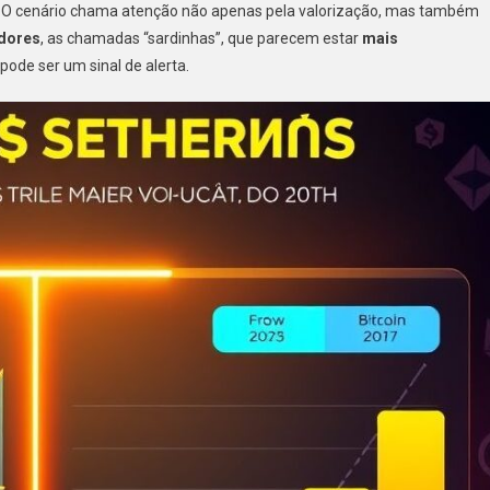
 O cenário chama atenção não apenas pela valorização, mas também
dores
, as chamadas “sardinhas”, que parecem estar
mais
pode ser um sinal de alerta.