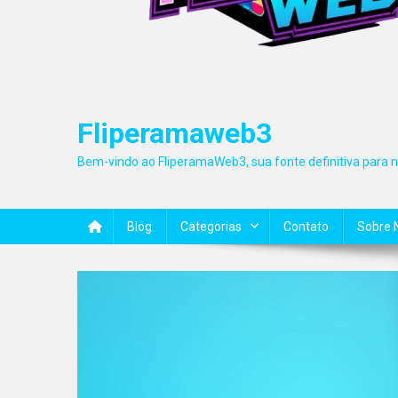
Fliperamaweb3
Bem-vindo ao FliperamaWeb3, sua fonte definitiva para no
Blog
Categorias
Contato
Sobre 