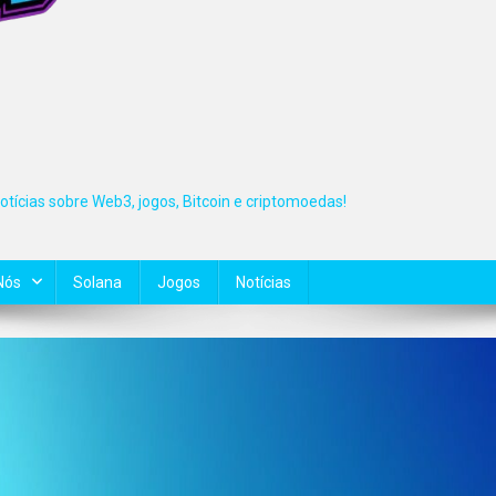
tícias sobre Web3, jogos, Bitcoin e criptomoedas!
Nós
Solana
Jogos
Notícias