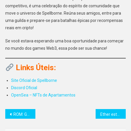
competitivo, é uma celebração do espírito de comunidade que
move o universo de Spellborne. Reúna seus amigos, entre para
uma guilda e prepare-se para batalhas épicas por recompensas
reais em cripto!
Se você estava esperando uma boa oportunidade para começar
no mundo dos games Web3, essa pode ser sua chance!
Links Úteis:
Site Oficial de Spellborne
Discord Oficial
OpenSea – NFTs de Apartamentos
Navegação
ROM: Golden Age será lançado no Wemix
Ether está pronto para “ruptura significativa” com fortalecimento do ETH frente ao BTC
de