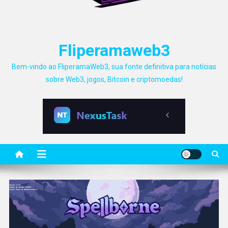
Fliperamaweb3
Bem-vindo ao FliperamaWeb3, sua fonte definitiva para notícias
sobre Web3, jogos, Bitcoin e criptomoedas!