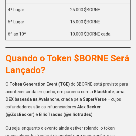
4º Lugar
25.000 $BORNE
5º Lugar
15.000 $BORNE
6º ao 10º
10.000 $BORNE cada
Quando o Token $BORNE Será
Lançado?
O
Token Generation Event (TGE)
do $BORNE está previsto para
acontecer ainda em junho, em parceria com a
Blackhole
, uma
DEX baseada na Avalanche
, criada pela
SuperVerse
– cujos
cofundadores são os influenciadores
Alex Becker
(@ZssBecker)
e
EllioTrades (@elliotrades)
.
Ou seja, enquanto o evento ainda estiver rolando, o token
provavelmente já estará disponível para negociação, e as