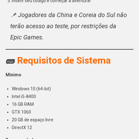
Inserir seu código e começar a aventura!
📌 Jogadores da China e Coreia do Sul não
terão acesso ao teste, por restrições da
Epic Games.
🧱
Requisitos de Sistema
Mínimo
Windows 10 (64-bit)
Intel i5-8400
16 GB RAM
GTX 1060
20 GB de espaço livre
DirectX 12