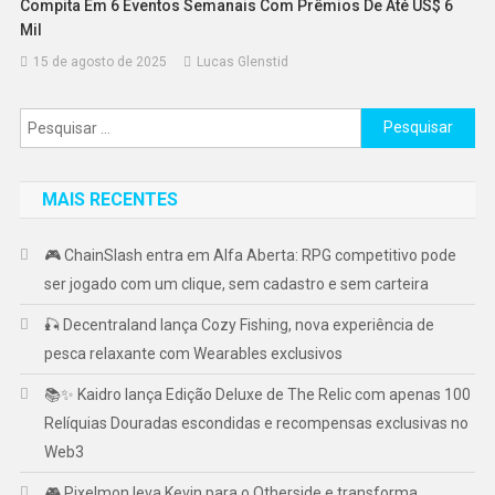
Compita Em 6 Eventos Semanais Com Prêmios De Até US$ 6
Mil
15 de agosto de 2025
Lucas Glenstid
Pesquisar
por:
MAIS RECENTES
🎮 ChainSlash entra em Alfa Aberta: RPG competitivo pode
ser jogado com um clique, sem cadastro e sem carteira
🎣 Decentraland lança Cozy Fishing, nova experiência de
pesca relaxante com Wearables exclusivos
📚✨ Kaidro lança Edição Deluxe de The Relic com apenas 100
Relíquias Douradas escondidas e recompensas exclusivas no
Web3
🎮 Pixelmon leva Kevin para o Otherside e transforma