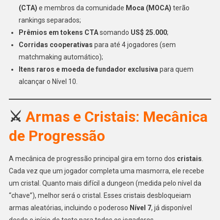
(CTA)
e membros da comunidade
Moca (MOCA)
terão
rankings separados;
Prêmios em tokens CTA
somando
US$ 25.000
;
Corridas cooperativas
para até 4 jogadores (sem
matchmaking automático);
Itens raros e moeda de fundador exclusiva
para quem
alcançar o Nível 10.
⚔️
Armas e Cristais: Mecânica
de Progressão
A mecânica de progressão principal gira em torno dos
cristais
.
Cada vez que um jogador completa uma masmorra, ele recebe
um cristal. Quanto mais difícil a dungeon (medida pelo nível da
“chave”), melhor será o cristal. Esses cristais desbloqueiam
armas aleatórias, incluindo o poderoso
Nível 7
, já disponível
desde o início do teste para todos os jogadores.