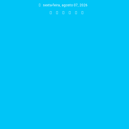
Skip
sexta-feira, agosto 07, 2026
to
content