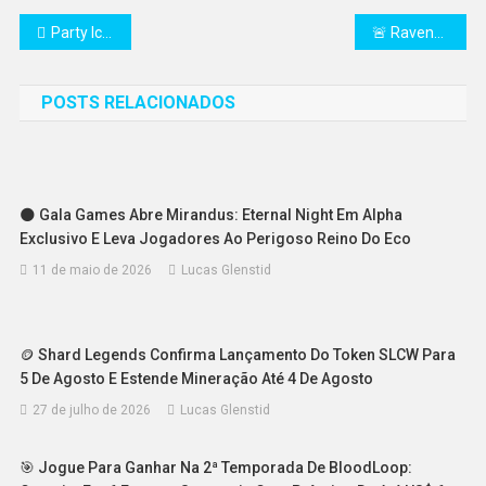
Navegação
Party Icons Closed Beta 3 Está no Ar com Evento de US$ 100 Mil + X League!
🚨 RavenQuest lança expansão “The Treasures Below” em 15 de agosto com Expedições, PvP Ranqueado e muito mais!
de
POSTS RELACIONADOS
Post
🌑 Gala Games Abre Mirandus: Eternal Night Em Alpha
Exclusivo E Leva Jogadores Ao Perigoso Reino Do Eco
11 de maio de 2026
Lucas Glenstid
🪙 Shard Legends Confirma Lançamento Do Token SLCW Para
5 De Agosto E Estende Mineração Até 4 De Agosto
27 de julho de 2026
Lucas Glenstid
🎯 Jogue Para Ganhar Na 2ª Temporada De BloodLoop: