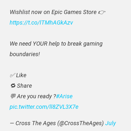
Wishlist now on Epic Games Store 👉
https://t.co/lTMhAGkAzv
We need YOUR help to break gaming
boundaries!
✅ Like
🔁 Share
💬 Are you ready ?
#Arise
pic.twitter.com/ll8ZVL3X7e
— Cross The Ages (@CrossTheAges)
July