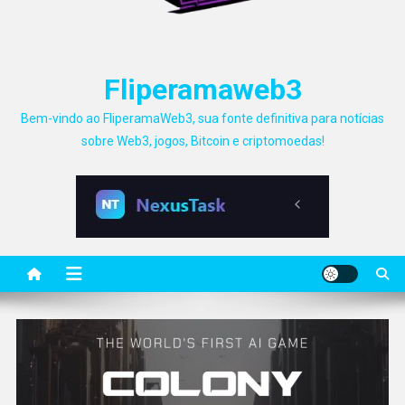
Fliperamaweb3
Bem-vindo ao FliperamaWeb3, sua fonte definitiva para notícias
sobre Web3, jogos, Bitcoin e criptomoedas!