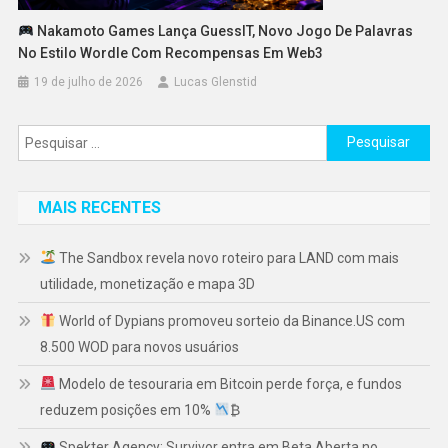
Nakamoto Games Lança GuessIT, Novo Jogo De Palavras
No Estilo Wordle Com Recompensas Em Web3
19 de julho de 2026
Lucas Glenstid
Pesquisar
por:
MAIS RECENTES
The Sandbox revela novo roteiro para LAND com mais
utilidade, monetização e mapa 3D
World of Dypians promoveu sorteio da Binance.US com
8.500 WOD para novos usuários
Modelo de tesouraria em Bitcoin perde força, e fundos
reduzem posições em 10%
₿
Spekter Agency: Survivor entra em Beta Aberta no