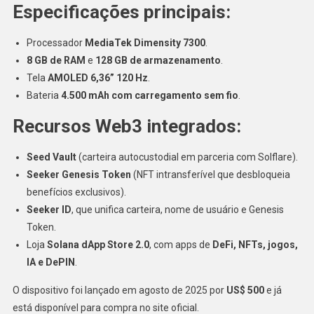
Especificações principais:
Processador
MediaTek Dimensity 7300
.
8 GB de RAM
e
128 GB de armazenamento
.
Tela
AMOLED 6,36” 120 Hz
.
Bateria
4.500 mAh com carregamento sem fio
.
Recursos Web3 integrados:
Seed Vault
(carteira autocustodial em parceria com Solflare).
Seeker Genesis Token
(NFT intransferível que desbloqueia
benefícios exclusivos).
Seeker ID
, que unifica carteira, nome de usuário e Genesis
Token.
Loja
Solana dApp Store 2.0
, com apps de
DeFi, NFTs, jogos,
IA e DePIN
.
O dispositivo foi lançado em agosto de 2025 por
US$ 500
e já
está disponível para compra no site oficial.