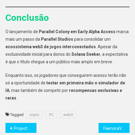
Conclusão
O lançamento de
Parallel Colony em Early Alpha Access
marca
mais um passo da
Parallel Studios
para consolidar um
ecossistema web3 de jogos interconectados
. Apesar da
exclusividade inicial para donos do
Solana Seeker
, a expectativa
é que o título chegue a um público mais amplo em breve.
Enquanto isso, os jogadores que conseguirem acesso terão não
só a oportunidade de
testar em primeira mão o simulador de
IA
, mas também de competir por
recompensas exclusivas e
raras
.
Tagged
cripto
PC
web3
Navegação
Project O Alpha Tournament 3 começa neste sábado com formato de eliminação dupla
FaenoraVerse Guild Wars será lançado nesta sexta-feira com 500.000 $MCHY em disputa