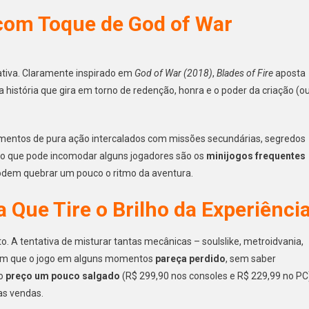
 com Toque de God of War
ativa. Claramente inspirado em
God of War (2018)
,
Blades of Fire
aposta
 história que gira em torno de redenção, honra e o poder da criação (o
entos de pura ação intercalados com missões secundárias, segredos
to que pode incomodar alguns jogadores são os
minijogos frequentes
 podem quebrar um pouco o ritmo da aventura.
Que Tire o Brilho da Experiênci
o. A tentativa de misturar tantas mecânicas – soulslike, metroidvania,
 com que o jogo em alguns momentos
pareça perdido
, sem saber
 o
preço um pouco salgado
(R$ 299,90 nos consoles e R$ 229,99 no PC
as vendas.