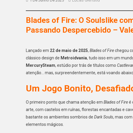
1 De Junho De 2025
Blades of Fire: O Soulslike c
Passando Despercebido – Vale
Lançado em
22 de maio de 2025
,
Blades of Fire
chegou co
clássico design de
Metroidvania
, tudo isso em um mund
MercurySteam
, estúdio por trás de títulos como
Castleva
atenção… mas, surpreendentemente, está voando abaixo 
Um Jogo Bonito, Desafiad
O primeiro ponto que chama atenção em
Blades of Fire
é 
arte, com castelos em ruínas, florestas encantadas e ca
bastante os ambientes sombrios de
Dark Souls
, mas com 
elementos mágicos.