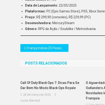
Data de Lançamento:
22/05/2025
Plataformas:
PC (Epic Games Store), PS5, Xbox Serie
Preço:
R$ 299,90 (consoles), R$ 229,99 (PC)
Desenvolvedora:
MercurySteam
Gênero:
RPG de Ação / Soulslike / Metroidvania
Navegação
França Indicia 25 Pessoas por Série de Sequestros Ligados a Criptomoedas em Paris
de
POSTS RELACIONADOS
Post
Call Of Duty Black Ops 7: Dicas Para Se
O Aguardado
Dar Bem No Modo Black Ops Royale
Outlanders 
Novidades I
28 de março de 2026
Franquia.
Lucas Glenstid
7 de abril d