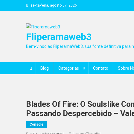
Skip
sexta-feira, agosto 07, 2026
to
content
Fliperamaweb3
Bem-vindo ao FliperamaWeb3, sua fonte definitiva para no
Blog
Categorias
Contato
Sobre N
Blades Of Fire: O Soulslike C
Passando Despercebido – Val
Console
Lucas Glenstid