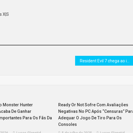
s X|S
Resident Evil 7 chega ao iPhone e iPad em julho com gráficos de console e teste gratuito
 Monster Hunter
Ready Or Not Sofre Com Avaliações
Acaba De Ganhar
Negativas No PC Após “censuras” Par
mportantes Para Os Fãs Da
Adequar O Jogo De Tiro Para Os
Consoles
e 2026
Lucas Glenstid
5 de julho de 2025
Lucas Glenstid