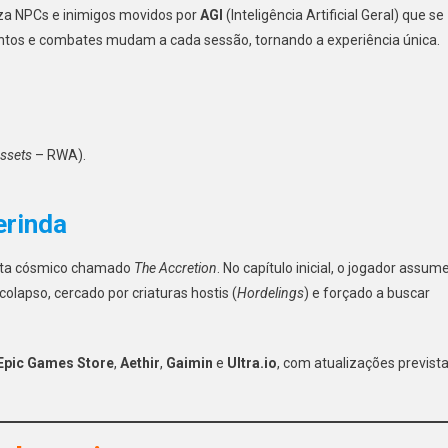
iza NPCs e inimigos movidos por
AGI
(Inteligência Artificial Geral) que se
ntos e combates mudam a cada sessão, tornando a experiência única.
Assets
– RWA).
erinda
sita cósmico chamado
The Accretion
. No capítulo inicial, o jogador assum
lapso, cercado por criaturas hostis (
Hordelings
) e forçado a buscar
Epic Games Store
,
Aethir
,
Gaimin
e
Ultra.io
, com atualizações previst