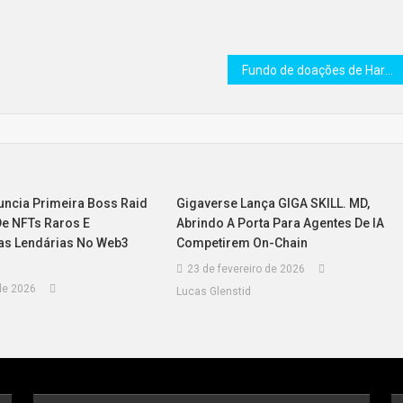
Fundo de doações de Harvard investe US$ 116 milhões no ETF de Bitcoin da BlackRock
uncia Primeira Boss Raid
Gigaverse Lança GIGA SKILL. MD,
e NFTs Raros E
Abrindo A Porta Para Agentes De IA
s Lendárias No Web3
Competirem On-Chain
23 de fevereiro de 2026
de 2026
Lucas Glenstid
d