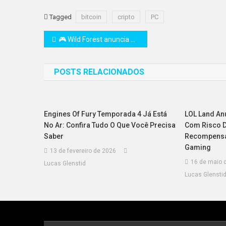
Tagged
bitcoin
cripto
PC
Navegação
🎮 Wild Forest anuncia nova Summer Clash Beginner Cup com 92.000 $WF em prêmios
de
POSTS RELACIONADOS
Post
Engines Of Fury Temporada 4 Já Está
LOL Land An
No Ar: Confira Tudo O Que Você Precisa
Com Risco D
Saber
Recompensa
Gaming
13 de fevereiro de 2026
16 de maio 
Lucas Glenstid
Lucas Glensti