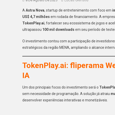
8 De Agosto De 2025
A
Astra Nova
, startup de entretenimento com foco em
i
US$ 4,7 milhões
em rodada de financiamento. A empresa, 
TokenPlay.ai
, fortalecer seu ecossistema de jogos e ac
ultrapassou
100 mil downloads
em seu período de teste
O investimento contou com a participação de investidores
estratégicos da região MENA, ampliando o alcance intern
TokenPlay.ai: fliperama 
IA
Um dos principais focos do investimento será o
TokenPla
sem necessidade de programação. A solução já atraiu
ma
desenvolver experiências interativas e monetizáveis.