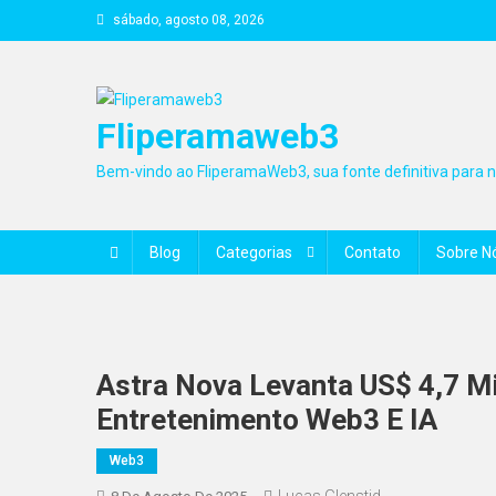
Skip
sábado, agosto 08, 2026
to
content
Fliperamaweb3
Bem-vindo ao FliperamaWeb3, sua fonte definitiva para no
Blog
Categorias
Contato
Sobre N
Astra Nova Levanta US$ 4,7 M
Entretenimento Web3 E IA
Web3
Lucas Glenstid