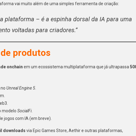
taforma vai muito além de uma simples ferramenta de criação:
a plataforma – é a espinha dorsal da IA para uma
nto voltadas para criadores.”
 de produtos
ade onchain
em um ecossistema multiplataforma que já ultrapassa
50
o no
Unreal Engine 5
.
am.
eb3.
no modelo
SocialFi
.
e jogos com IA (em breve).
il downloads
via Epic Games Store, Aethir e outras plataformas,