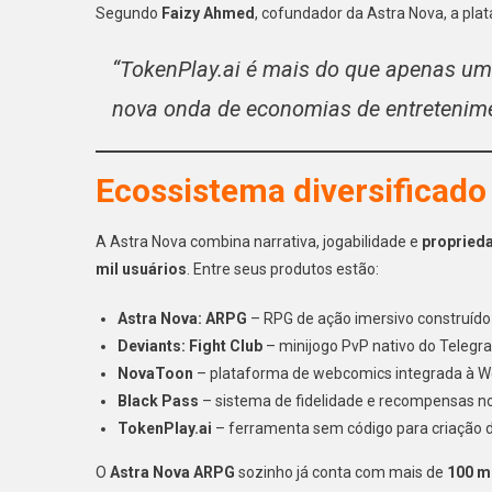
Segundo
Faizy Ahmed
, cofundador da Astra Nova, a pla
“TokenPlay.ai é mais do que apenas um
nova onda de economias de entretenime
Ecossistema diversificado
A Astra Nova combina narrativa, jogabilidade e
propried
mil usuários
. Entre seus produtos estão:
Astra Nova: ARPG
– RPG de ação imersivo construíd
Deviants: Fight Club
– minijogo PvP nativo do Telegr
NovaToon
– plataforma de webcomics integrada à W
Black Pass
– sistema de fidelidade e recompensas 
TokenPlay.ai
– ferramenta sem código para criação d
O
Astra Nova ARPG
sozinho já conta com mais de
100 m