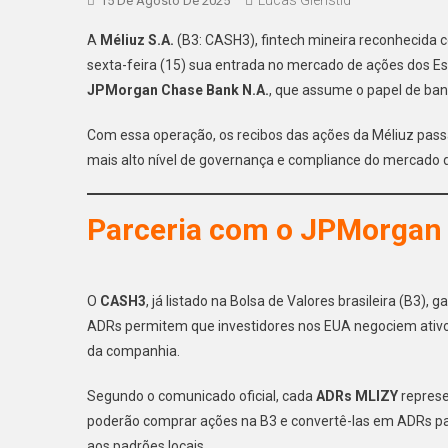
15 De Agosto De 2025
A
Méliuz S.A.
(B3: CASH3), fintech mineira reconhecida
sexta-feira (15) sua entrada no mercado de ações dos E
JPMorgan Chase Bank N.A.
, que assume o papel de ban
Com essa operação, os recibos das ações da Méliuz pas
mais alto nível de governança e compliance do mercado 
Parceria com o JPMorgan 
O
CASH3
, já listado na Bolsa de Valores brasileira (B3
ADRs permitem que investidores nos EUA negociem ativos e
da companhia.
Segundo o comunicado oficial, cada
ADRs MLIZY
repres
poderão comprar ações na B3 e convertê-las em ADRs pa
aos padrões locais.