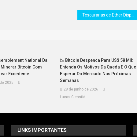
Tesourarias de Ether Disparam com Captações Bilionárias de Grandes Empresas — Finance Redefined
semblement National Da
📉 Bitcoin Despenca Para US$ 58 Mil:
 Minerar Bitcoin Com
Entenda Os Motivos Da Queda E O Que
lear Excedente
Esperar Do Mercado Nas Próximas
Semanas
 de 2025
28 de junho de 2026
d
Lucas Glenstid
LINKS IMPORTANTES