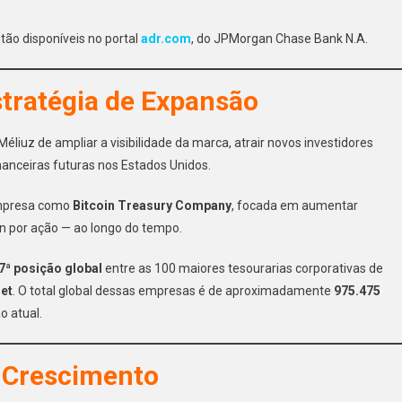
ão disponíveis no portal
adr.com
, do JPMorgan Chase Bank N.A.
stratégia de Expansão
liuz de ampliar a visibilidade da marca, atrair novos investidores
nanceiras futuras nos Estados Unidos.
empresa como
Bitcoin Treasury Company
, focada em aumentar
n por ação — ao longo do tempo.
7ª posição global
entre as 100 maiores tesourarias corporativas de
net
. O total global dessas empresas é de aproximadamente
975.475
o atual.
 Crescimento