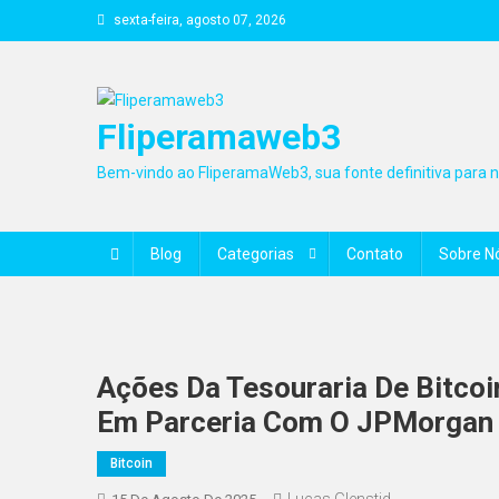
Skip
sexta-feira, agosto 07, 2026
to
content
Fliperamaweb3
Bem-vindo ao FliperamaWeb3, sua fonte definitiva para no
Blog
Categorias
Contato
Sobre N
Ações Da Tesouraria De Bitcoi
Em Parceria Com O JPMorgan
Bitcoin
Lucas Glenstid