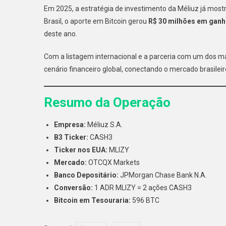
Em 2025, a estratégia de investimento da Méliuz já most
Brasil, o aporte em Bitcoin gerou
R$ 30 milhões em gan
deste ano.
Com a listagem internacional e a parceria com um dos m
cenário financeiro global, conectando o mercado brasilei
Resumo da Operação
Empresa:
Méliuz S.A.
B3 Ticker:
CASH3
Ticker nos EUA:
MLIZY
Mercado:
OTCQX Markets
Banco Depositário:
JPMorgan Chase Bank N.A.
Conversão:
1 ADR MLIZY = 2 ações CASH3
Bitcoin em Tesouraria:
596 BTC