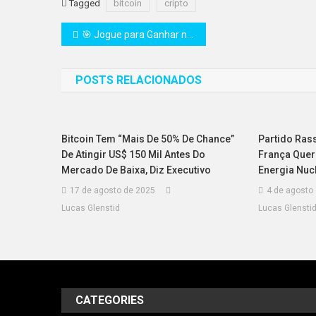
Tagged
bitcoin
cripto
Navegação
🎯 Jogue para Ganhar na 2ª Temporada de BloodLoop: Compita em 6 Eventos Semanais com Prêmios de até US$ 6 Mil
de
POSTS RELACIONADOS
Post
Bitcoin Tem “mais De 50% De Chance”
Partido Ras
De Atingir US$ 150 Mil Antes Do
França Quer
Mercado De Baixa, Diz Executivo
Energia Nuc
17 de agosto de 2025
4 de agosto
Lucas Glenstid
Lucas Glensti
CATEGORIES