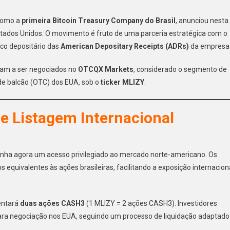
 como a
primeira Bitcoin Treasury Company do Brasil
, anunciou nesta
stados Unidos. O movimento é fruto de uma parceria estratégica com o
co depositário das
American Depositary Receipts (ADRs)
da empresa
sam a ser negociados no
OTCQX Markets
, considerado o segmento de
de balcão (OTC) dos EUA, sob o
ticker MLIZY
.
e Listagem Internacional
), ganha agora um acesso privilegiado ao mercado norte-americano. Os
quivalentes às ações brasileiras, facilitando a exposição internacion
entará
duas ações CASH3
(1 MLIZY = 2 ações CASH3). Investidores
ra negociação nos EUA, seguindo um processo de liquidação adaptado