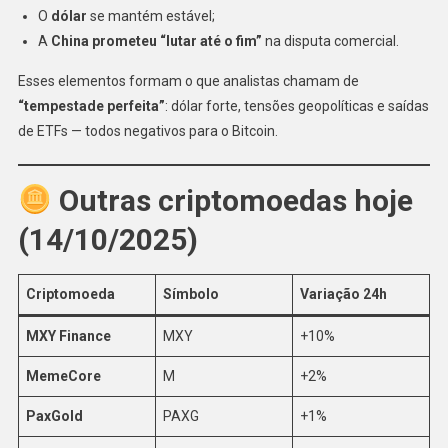
O
dólar
se mantém estável;
A
China prometeu “lutar até o fim”
na disputa comercial.
Esses elementos formam o que analistas chamam de
“tempestade perfeita”
: dólar forte, tensões geopolíticas e saídas
de ETFs — todos negativos para o Bitcoin.
Outras criptomoedas hoje
(14/10/2025)
Criptomoeda
Símbolo
Variação 24h
MXY Finance
MXY
+10%
MemeCore
M
+2%
PaxGold
PAXG
+1%