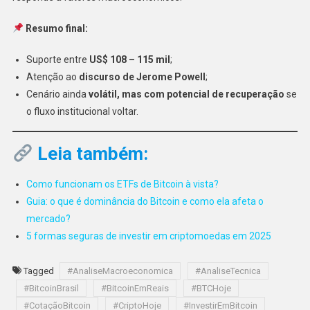
Resumo final:
Suporte entre
US$ 108 – 115 mil
;
Atenção ao
discurso de Jerome Powell
;
Cenário ainda
volátil, mas com potencial de recuperação
se
o fluxo institucional voltar.
Leia também:
Como funcionam os ETFs de Bitcoin à vista?
Guia: o que é dominância do Bitcoin e como ela afeta o
mercado?
5 formas seguras de investir em criptomoedas em 2025
Tagged
#AnaliseMacroeconomica
#AnaliseTecnica
#BitcoinBrasil
#BitcoinEmReais
#BTCHoje
#CotaçãoBitcoin
#CriptoHoje
#InvestirEmBitcoin