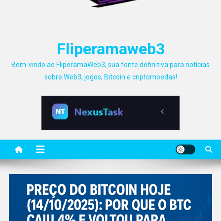
Fliperamaweb3
Bem-vindo ao FliperamaWeb3, sua fonte definitiva para notícias
sobre Web3, jogos, Bitcoin e criptomoedas!