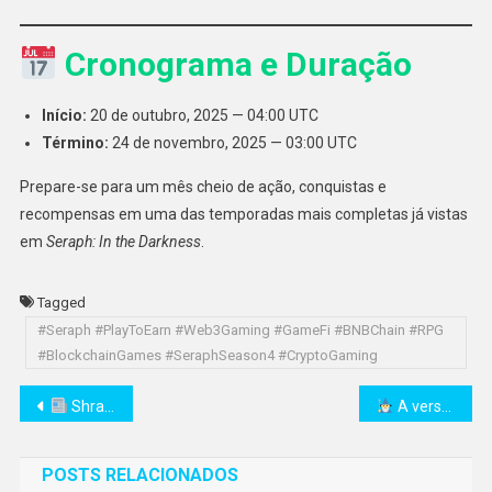
Cronograma e Duração
Início:
20 de outubro, 2025 — 04:00 UTC
Término:
24 de novembro, 2025 — 03:00 UTC
Prepare-se para um mês cheio de ação, conquistas e
recompensas em uma das temporadas mais completas já vistas
em
Seraph: In the Darkness
.
Tagged
#Seraph #PlayToEarn #Web3Gaming #GameFi #BNBChain #RPG
#BlockchainGames #SeraphSeason4 #CryptoGaming
Navegação
Shrapnel inicia atualizações mensais de desenvolvedores antes do lançamento do 1º trimestre de 2026
A versão 1.4.0 de Outlanders vai ao ar com masmorras, recompensas raras e muito mais
de
POSTS RELACIONADOS
Post