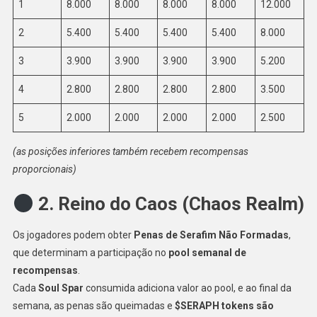
1
8.000
8.000
8.000
8.000
12.000
2
5.400
5.400
5.400
5.400
8.000
3
3.900
3.900
3.900
3.900
5.200
4
2.800
2.800
2.800
2.800
3.500
5
2.000
2.000
2.000
2.000
2.500
(as posições inferiores também recebem recompensas
proporcionais)
2. Reino do Caos (Chaos Realm)
Os jogadores podem obter
Penas de Serafim Não Formadas
,
que determinam a participação no
pool semanal de
recompensas
.
Cada
Soul Spar
consumida adiciona valor ao pool, e ao final da
semana, as penas são queimadas e
$SERAPH tokens são