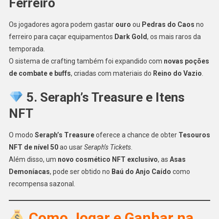
Ferreiro
Os jogadores agora podem gastar
ouro
ou
Pedras do Caos
no
ferreiro para caçar equipamentos
Dark Gold
, os mais raros da
temporada.
O sistema de crafting também foi expandido com
novas poções
de combate e buffs
, criadas com materiais do
Reino do Vazio
.
5. Seraph’s Treasure e Itens
NFT
O modo
Seraph’s Treasure
oferece a chance de obter
Tesouros
NFT de nível 50
ao usar
Seraph’s Tickets
.
Além disso, um
novo cosmético NFT exclusivo
, as
Asas
Demoníacas
, pode ser obtido no
Baú do Anjo Caído
como
recompensa sazonal.
Como Jogar e Ganhar na