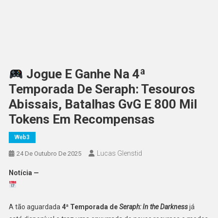
Jogue E Ganhe Na 4ª
Temporada De Seraph: Tesouros
Abissais, Batalhas GvG E 800 Mil
Tokens Em Recompensas
Web3
Lucas Glenstid
24 De Outubro De 2025
Notícia —
A tão aguardada
4ª Temporada de
Seraph: In the Darkness
já