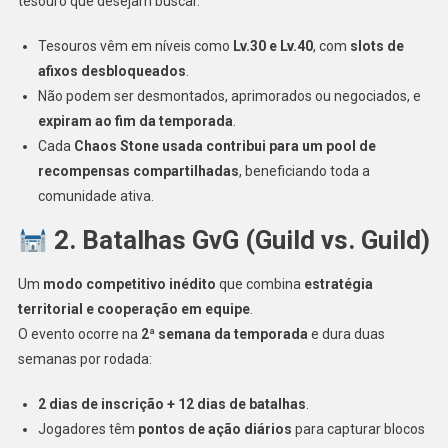
tesouro que desejam buscar.
Tesouros vêm em níveis como
Lv.30 e Lv.40
, com
slots de
afixos desbloqueados
.
Não podem ser desmontados, aprimorados ou negociados, e
expiram ao fim da temporada
.
Cada
Chaos Stone usada contribui para um pool de
recompensas compartilhadas
, beneficiando toda a
comunidade ativa.
2. Batalhas GvG (Guild vs. Guild)
Um
modo competitivo inédito
que combina
estratégia
territorial e cooperação em equipe
.
O evento ocorre na
2ª semana da temporada
e dura duas
semanas por rodada:
2 dias de inscrição + 12 dias de batalhas
.
Jogadores têm
pontos de ação diários
para capturar blocos