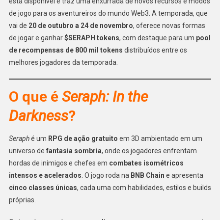
está disponível e traz uma enxurrada de novos recursos e modos
de jogo para os aventureiros do mundo Web3. A temporada, que
vai de
20 de outubro a 24 de novembro
, oferece novas formas
de jogar e ganhar
$SERAPH tokens
, com destaque para um
pool
de recompensas de 800 mil tokens
distribuídos entre os
melhores jogadores da temporada.
O que é
Seraph: In the
Darkness
?
Seraph
é um
RPG de ação gratuito
em 3D ambientado em um
universo de
fantasia sombria
, onde os jogadores enfrentam
hordas de inimigos e chefes em
combates isométricos
intensos e acelerados
. O jogo roda na
BNB Chain
e apresenta
cinco classes únicas
, cada uma com habilidades, estilos e builds
próprias.