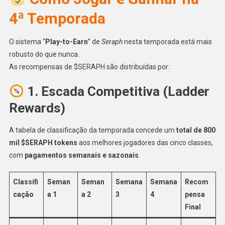
4ª Temporada
O sistema “
Play-to-Earn
” de
Seraph
nesta temporada está mais
robusto do que nunca.
As recompensas de $SERAPH são distribuídas por:
1. Escada Competitiva (Ladder
Rewards)
A tabela de classificação da temporada concede um
total de 800
mil $SERAPH tokens
aos melhores jogadores das cinco classes,
com
pagamentos semanais e sazonais
.
Classifi
Seman
Seman
Semana
Semana
Recom
cação
a 1
a 2
3
4
pensa
Final