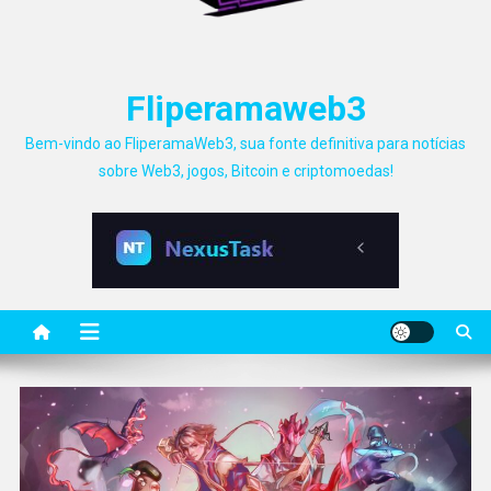
Fliperamaweb3
Bem-vindo ao FliperamaWeb3, sua fonte definitiva para notícias
sobre Web3, jogos, Bitcoin e criptomoedas!