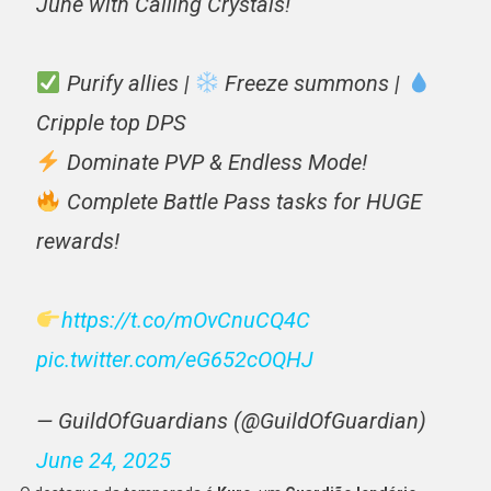
June with Calling Crystals!
Purify allies |
Freeze summons |
Cripple top DPS
Dominate PVP & Endless Mode!
Complete Battle Pass tasks for HUGE
rewards!
https://t.co/mOvCnuCQ4C
pic.twitter.com/eG652cOQHJ
— GuildOfGuardians (@GuildOfGuardian)
June 24, 2025