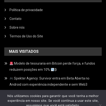
Política de privacidade
Contato
Sobre nós
Termos de Uso do Site
MAIS VISITADOS
Modelo de tesouraria em Bitcoin perde força, e fundos
reduzem posições em 10%
₿
Spekter Agency: Survivor entra em Beta Aberta no
Android com experiência independente e sem Web3
ChainSlash entra em Alfa Aberta: RPG competitivo pode
Nós utilizamos cookies para garantir que você tenha a melhor
ser jogado com um clique, sem cadastro e sem carteira
experiência em nosso site. Se você continua a usar este site,
assumimos que você está satisfeito.