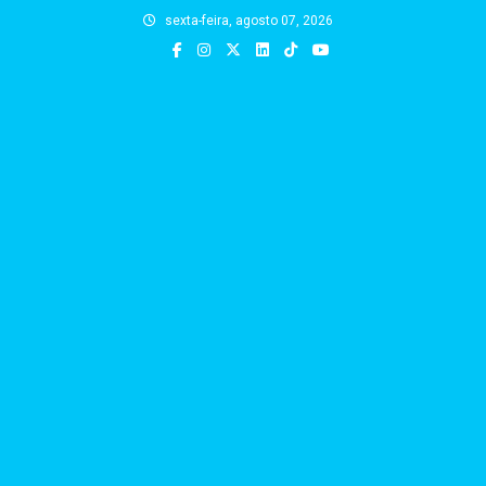
Skip
sexta-feira, agosto 07, 2026
to
content