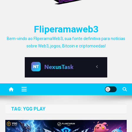
Fliperamaweb3
Bem-vindo ao FliperamaWeb3, sua fonte definitiva para notícias
sobre Web3, jogos, Bitcoin e criptomoedas!
TAG:
YGG PLAY