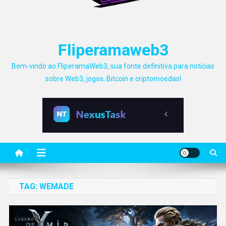
Fliperamaweb3
Bem-vindo ao FliperamaWeb3, sua fonte definitiva para notícias
sobre Web3, jogos, Bitcoin e criptomoedas!
TAG:
WEMADE