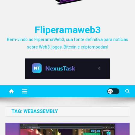
Fliperamaweb3
Bem-vindo ao FliperamaWeb3, sua fonte definitiva para notícias
sobre Web3, jogos, Bitcoin e criptomoedas!
TAG:
WEBASSEMBLY