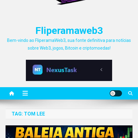
Fliperamaweb3
Bem-vindo ao FliperamaWeb3, sua fonte definitiva para notícias
sobre Web3, jogos, Bitcoin e criptomoedas!
TAG:
TOM LEE