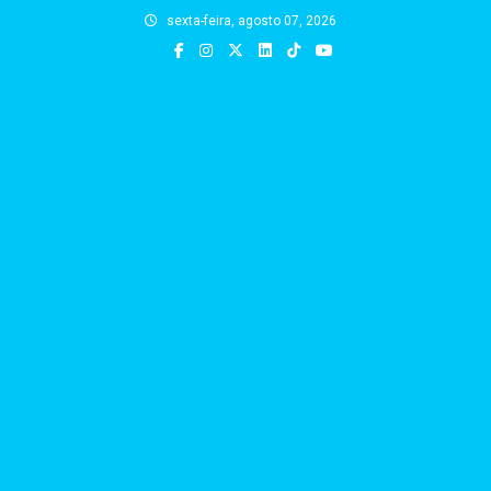
Skip
sexta-feira, agosto 07, 2026
to
content