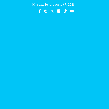
Skip
sexta-feira, agosto 07, 2026
to
content