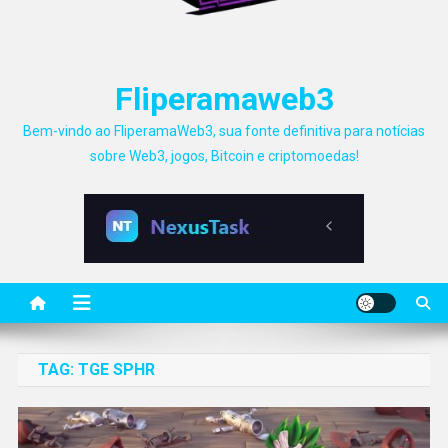
Fliperamaweb3
Bem-vindo ao FliperamaWeb3, sua fonte definitiva para notícias
sobre Web3, jogos, Bitcoin e criptomoedas!
TAG:
TGE SPHR