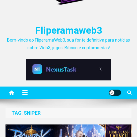
Fliperamaweb3
Bem-vindo ao FliperamaWeb3, sua fonte definitiva para notícias
sobre Web3, jogos, Bitcoin e criptomoedas!
TAG:
SNIPER