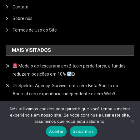
Contato
Sobre nós
Termos de Uso do Site
MAIS VISITADOS
Modelo de tesouraria em Bitcoin perde força, e fundos
reduzem posições em 10%
₿
Spekter Agency: Survivor entra em Beta Aberta no
Android com experiência independente e sem Web3
ChainSlash entra em Alfa Aberta: RPG competitivo pode
Nós utilizamos cookies para garantir que você tenha a melhor
ser jogado com um clique, sem cadastro e sem carteira
experiência em nosso site. Se você continua a usar este site,
assumimos que você está satisfeito.
Aceitar
Saiba mais
Fliperamaweb3
|
Theme: News Portal by
Mystery Themes
.