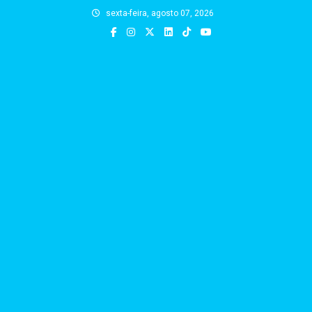
Skip
sexta-feira, agosto 07, 2026
to
content