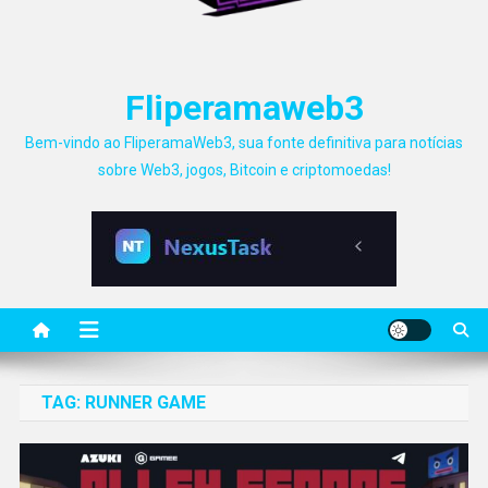
Fliperamaweb3
Bem-vindo ao FliperamaWeb3, sua fonte definitiva para notícias
sobre Web3, jogos, Bitcoin e criptomoedas!
TAG:
RUNNER GAME