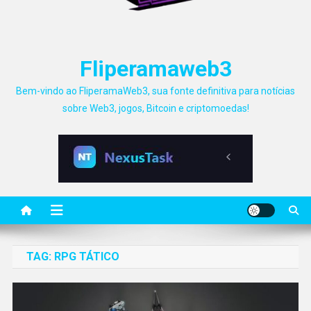
Fliperamaweb3
Bem-vindo ao FliperamaWeb3, sua fonte definitiva para notícias
sobre Web3, jogos, Bitcoin e criptomoedas!
TAG:
RPG TÁTICO