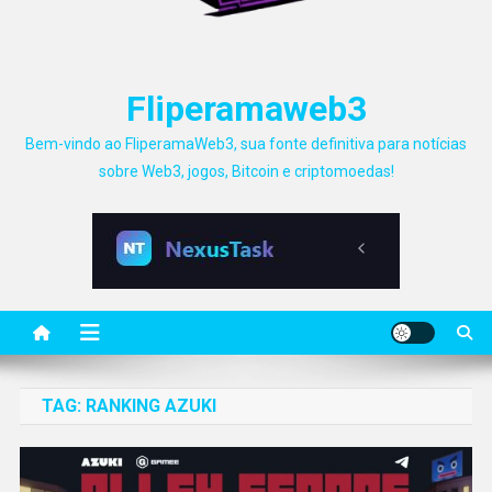
Fliperamaweb3
Bem-vindo ao FliperamaWeb3, sua fonte definitiva para notícias
sobre Web3, jogos, Bitcoin e criptomoedas!
TAG:
RANKING AZUKI