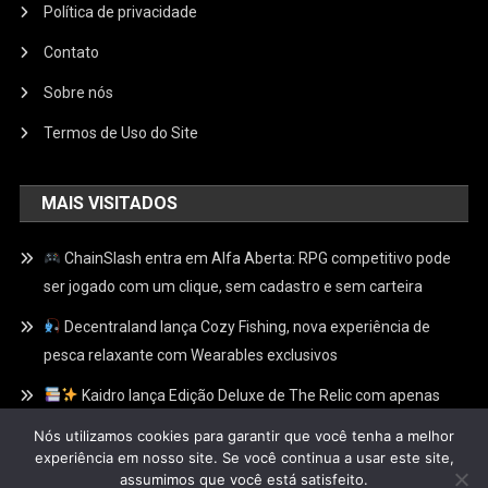
Política de privacidade
Contato
Sobre nós
Termos de Uso do Site
MAIS VISITADOS
ChainSlash entra em Alfa Aberta: RPG competitivo pode
ser jogado com um clique, sem cadastro e sem carteira
Decentraland lança Cozy Fishing, nova experiência de
pesca relaxante com Wearables exclusivos
Kaidro lança Edição Deluxe de The Relic com apenas
100 Relíquias Douradas escondidas e recompensas
Nós utilizamos cookies para garantir que você tenha a melhor
exclusivas no Web3
experiência em nosso site. Se você continua a usar este site,
assumimos que você está satisfeito.