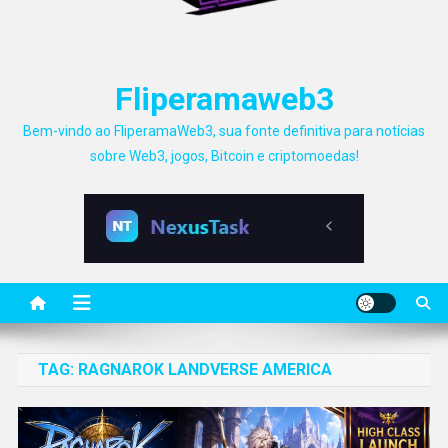
Fliperamaweb3
Bem-vindo ao FliperamaWeb3, sua fonte definitiva para notícias
sobre Web3, jogos, Bitcoin e criptomoedas!
TAG:
RAGNAROK LANDVERSE AMERICA