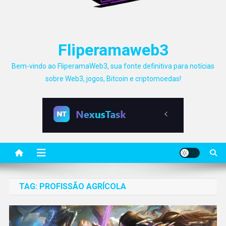
Fliperamaweb3
Bem-vindo ao FliperamaWeb3, sua fonte definitiva para notícias
sobre Web3, jogos, Bitcoin e criptomoedas!
TAG:
PROFISSÃO AGRÍCOLA