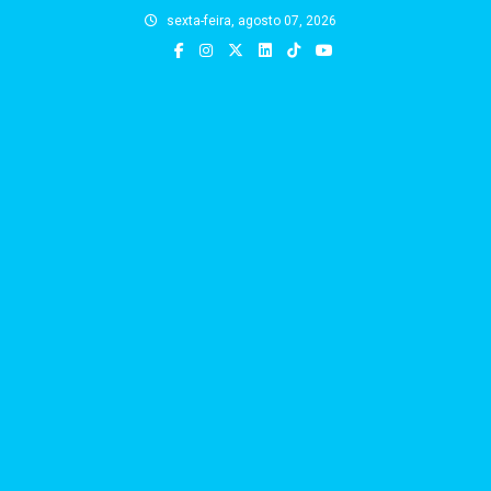
Skip
sexta-feira, agosto 07, 2026
to
content