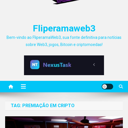
Fliperamaweb3
Bem-vindo ao FliperamaWeb3, sua fonte definitiva para notícias
sobre Web3, jogos, Bitcoin e criptomoedas!
TAG:
PREMIAÇÃO EM CRIPTO