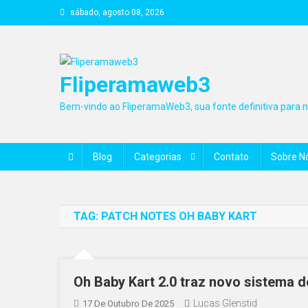
Skip
sábado, agosto 08, 2026
to
content
Fliperamaweb3
Bem-vindo ao FliperamaWeb3, sua fonte definitiva para no
Blog
Categorias
Contato
Sobre N
TAG:
PATCH NOTES OH BABY KART
Oh Baby Kart 2.0 traz novo sistema d
Lucas Glenstid
17 De Outubro De 2025