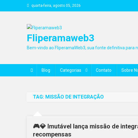
Skip
quarta-feira, agosto 05, 2026
to
content
Fliperamaweb3
Bem-vindo ao FliperamaWeb3, sua fonte definitiva para no
Blog
Categorias
Contato
Sobre N
TAG:
MISSÃO DE INTEGRAÇÃO
🎮💎 Imutável lança missão de int
recompensas