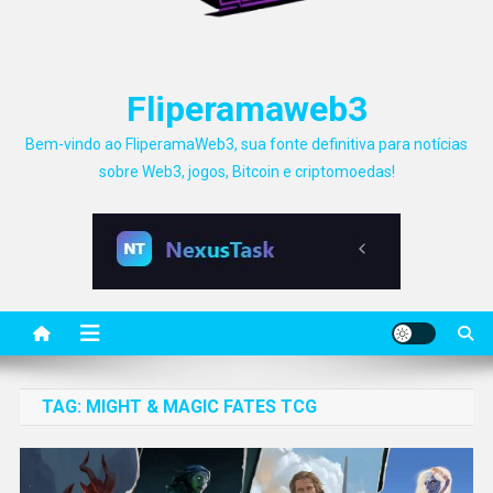
Fliperamaweb3
Bem-vindo ao FliperamaWeb3, sua fonte definitiva para notícias
sobre Web3, jogos, Bitcoin e criptomoedas!
TAG:
MIGHT & MAGIC FATES TCG