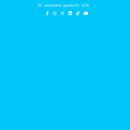
Skip
sexta-feira, agosto 07, 2026
to
content