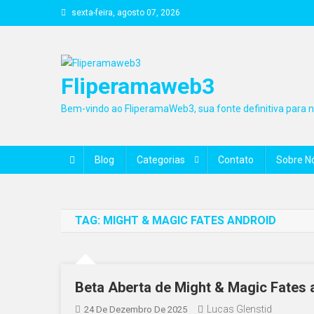
Skip
sexta-feira, agosto 07, 2026
to
content
Fliperamaweb3
Bem-vindo ao FliperamaWeb3, sua fonte definitiva para no
Blog
Categorias
Contato
Sobre N
TAG:
MIGHT & MAGIC FATES ANDROID
Beta Aberta de Might & Magic Fates 
Lucas Glenstid
24 De Dezembro De 2025