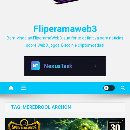
Fliperamaweb3
Bem-vindo ao FliperamaWeb3, sua fonte definitiva para notícias
sobre Web3, jogos, Bitcoin e criptomoedas!
TAG:
MEREDROOL ARCHON