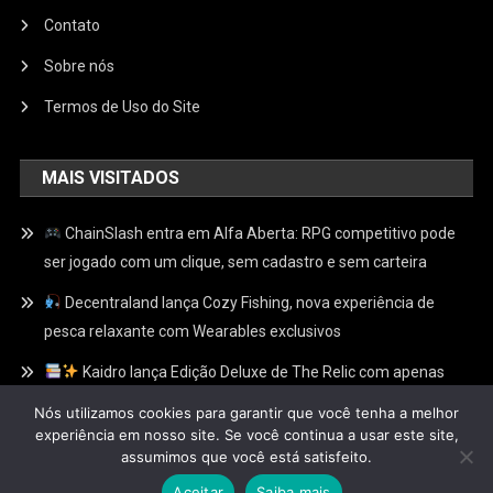
Contato
Sobre nós
Termos de Uso do Site
MAIS VISITADOS
ChainSlash entra em Alfa Aberta: RPG competitivo pode
ser jogado com um clique, sem cadastro e sem carteira
Decentraland lança Cozy Fishing, nova experiência de
pesca relaxante com Wearables exclusivos
Kaidro lança Edição Deluxe de The Relic com apenas
100 Relíquias Douradas escondidas e recompensas
Nós utilizamos cookies para garantir que você tenha a melhor
exclusivas no Web3
experiência em nosso site. Se você continua a usar este site,
assumimos que você está satisfeito.
Aceitar
Saiba mais