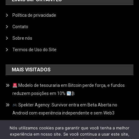
Política de privacidade
Contato
Sobre nós
Termos de Uso do Site
MAIS VISITADOS
Modelo de tesouraria em Bitcoin perde força, e fundos
reduzem posições em 10%
₿
Spekter Agency: Survivor entra em Beta Aberta no
Android com experiência independente e sem Web3
ChainSlash entra em Alfa Aberta: RPG competitivo pode
Nós utilizamos cookies para garantir que você tenha a melhor
ser jogado com um clique, sem cadastro e sem carteira
experiência em nosso site. Se você continua a usar este site,