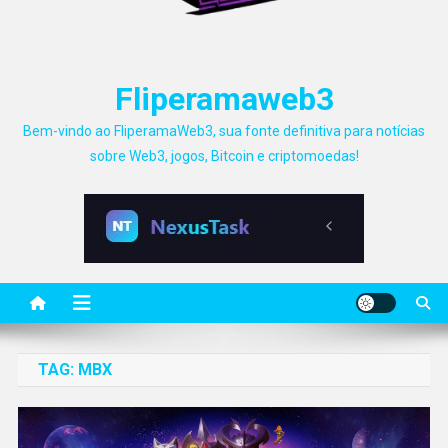
Fliperamaweb3
Bem-vindo ao FliperamaWeb3, sua fonte definitiva para notícias
sobre Web3, jogos, Bitcoin e criptomoedas!
TAG:
MBX