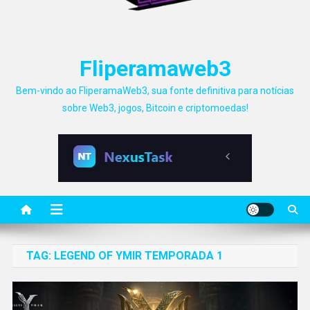
Fliperamaweb3
Bem-vindo ao FliperamaWeb3, sua fonte definitiva para notícias
sobre Web3, jogos, Bitcoin e criptomoedas!
TAG:
LEGEND OF YMIR TEMPORADA 1