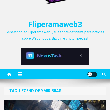
Fliperamaweb3
Bem-vindo ao FliperamaWeb3, sua fonte definitiva para notícias
sobre Web3, jogos, Bitcoin e criptomoedas!
TAG:
LEGEND OF YMIR BRASIL