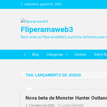
Skip
sexta-feira, agosto 07, 2026
to
content
Fliperamaweb3
Bem-vindo ao FliperamaWeb3, sua fonte definitiva para no
Blog
Categorias
Contato
Sobre N
TAG:
LANÇAMENTO DE JOGOS
Nova beta de Monster Hunter Outland
Lucas Glenstid
2 De Maio De 2026