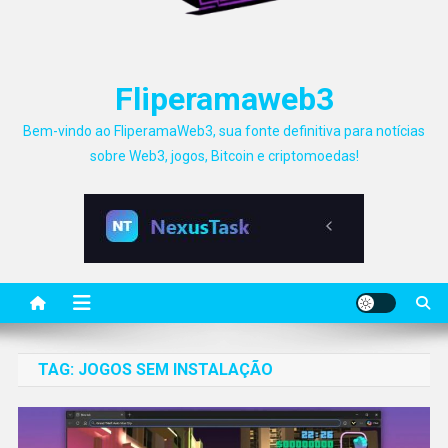
Fliperamaweb3
Bem-vindo ao FliperamaWeb3, sua fonte definitiva para notícias
sobre Web3, jogos, Bitcoin e criptomoedas!
TAG:
JOGOS SEM INSTALAÇÃO