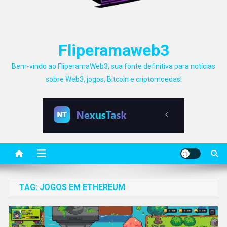
Fliperamaweb3
Bem-vindo ao FliperamaWeb3, sua fonte definitiva para notícias
sobre Web3, jogos, Bitcoin e criptomoedas!
TAG:
JOGOS EM ETHEREUM