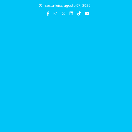
Skip
sexta-feira, agosto 07, 2026
to
content