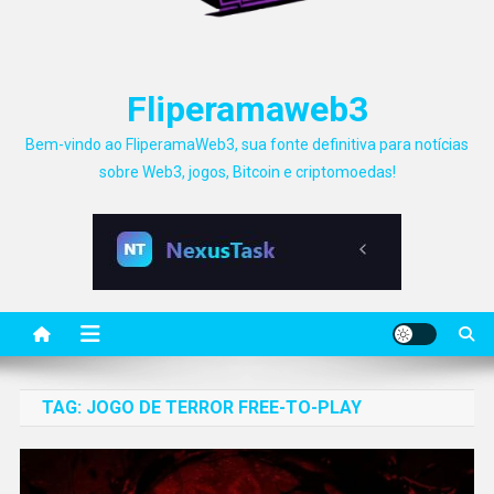
Fliperamaweb3
Bem-vindo ao FliperamaWeb3, sua fonte definitiva para notícias
sobre Web3, jogos, Bitcoin e criptomoedas!
TAG:
JOGO DE TERROR FREE-TO-PLAY