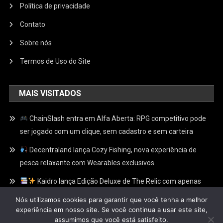
Política de privacidade
Contato
Sobre nós
Termos de Uso do Site
MAIS VISITADOS
ChainSlash entra em Alfa Aberta: RPG competitivo pode
ser jogado com um clique, sem cadastro e sem carteira
Decentraland lança Cozy Fishing, nova experiência de
pesca relaxante com Wearables exclusivos
Kaidro lança Edição Deluxe de The Relic com apenas
100 Relíquias Douradas escondidas e recompensas
Nós utilizamos cookies para garantir que você tenha a melhor
exclusivas no Web3
experiência em nosso site. Se você continua a usar este site,
assumimos que você está satisfeito.