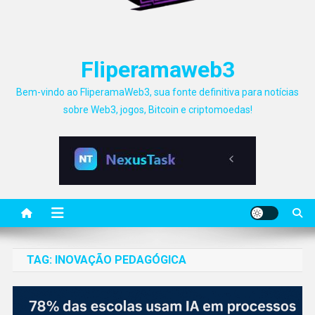
Fliperamaweb3
Bem-vindo ao FliperamaWeb3, sua fonte definitiva para notícias
sobre Web3, jogos, Bitcoin e criptomoedas!
TAG:
INOVAÇÃO PEDAGÓGICA