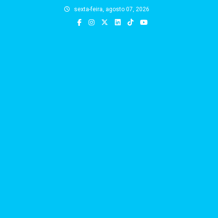
Skip
sexta-feira, agosto 07, 2026
to
content