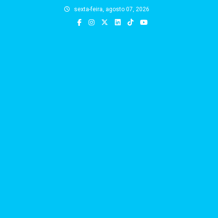
Skip
sexta-feira, agosto 07, 2026
to
content