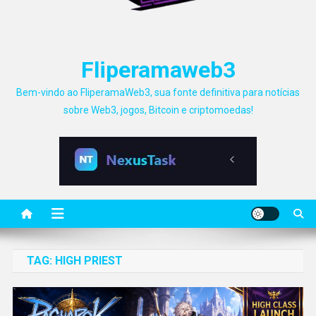
Fliperamaweb3
Bem-vindo ao FliperamaWeb3, sua fonte definitiva para notícias
sobre Web3, jogos, Bitcoin e criptomoedas!
TAG:
HIGH PRIEST