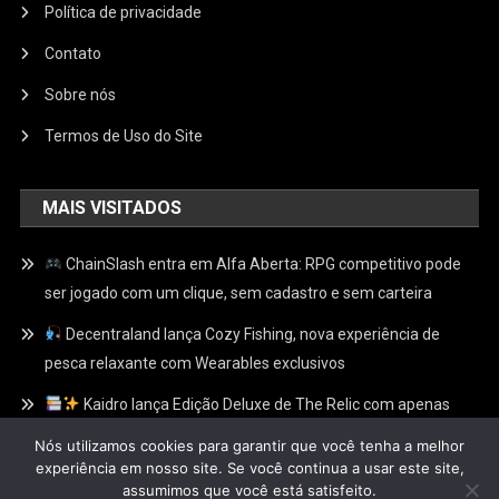
Política de privacidade
Contato
Sobre nós
Termos de Uso do Site
MAIS VISITADOS
ChainSlash entra em Alfa Aberta: RPG competitivo pode
ser jogado com um clique, sem cadastro e sem carteira
Decentraland lança Cozy Fishing, nova experiência de
pesca relaxante com Wearables exclusivos
Kaidro lança Edição Deluxe de The Relic com apenas
100 Relíquias Douradas escondidas e recompensas
Nós utilizamos cookies para garantir que você tenha a melhor
exclusivas no Web3
experiência em nosso site. Se você continua a usar este site,
assumimos que você está satisfeito.