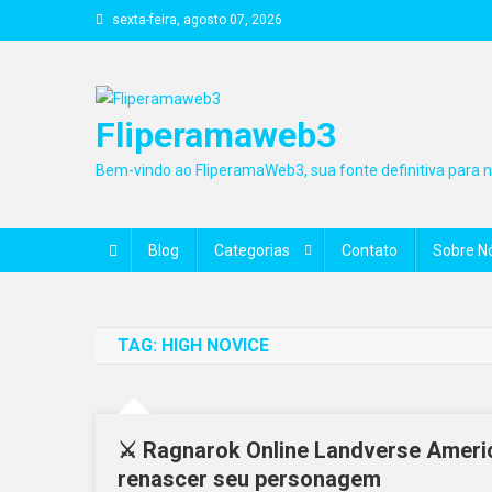
Skip
sexta-feira, agosto 07, 2026
to
content
Fliperamaweb3
Bem-vindo ao FliperamaWeb3, sua fonte definitiva para no
Blog
Categorias
Contato
Sobre N
TAG:
HIGH NOVICE
⚔️ Ragnarok Online Landverse Americ
renascer seu personagem