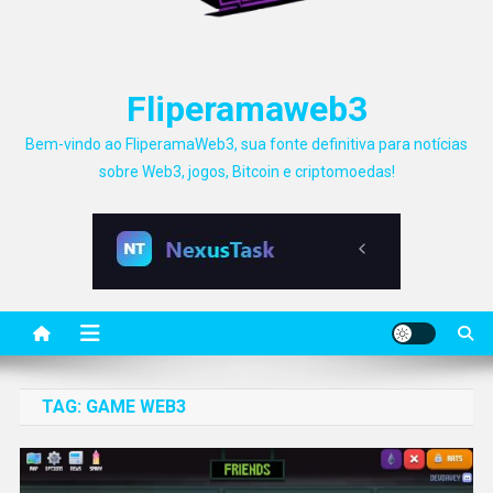
Fliperamaweb3
Bem-vindo ao FliperamaWeb3, sua fonte definitiva para notícias
sobre Web3, jogos, Bitcoin e criptomoedas!
TAG:
GAME WEB3