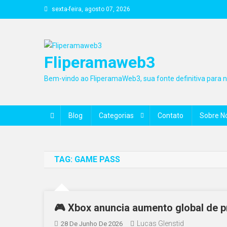
Skip
sexta-feira, agosto 07, 2026
to
content
Fliperamaweb3
Bem-vindo ao FliperamaWeb3, sua fonte definitiva para no
Blog
Categorias
Contato
Sobre N
TAG:
GAME PASS
🎮 Xbox anuncia aumento global de p
Lucas Glenstid
28 De Junho De 2026