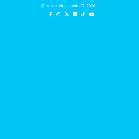
Skip
sexta-feira, agosto 07, 2026
to
content