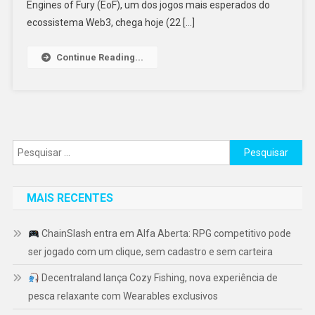
Lançado
Engines of Fury (EoF), um dos jogos mais esperados do
Na
ecossistema Web3, chega hoje (22 […]
Epic
Games
Continue Reading...
Com
1
Milhão
Em
Recompensas
Pesquisar
$FURY
por:
MAIS RECENTES
ChainSlash entra em Alfa Aberta: RPG competitivo pode
ser jogado com um clique, sem cadastro e sem carteira
Decentraland lança Cozy Fishing, nova experiência de
pesca relaxante com Wearables exclusivos