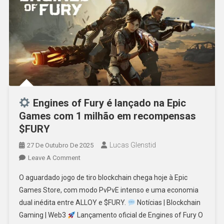
Engines of Fury é lançado na Epic
Games com 1 milhão em recompensas
$FURY
Lucas Glenstid
27 De Outubro De 2025
On
Leave A Comment
O aguardado jogo de tiro blockchain chega hoje à Epic
Engines
Games Store, com modo PvPvE intenso e uma economia
Of
dual inédita entre ALLOY e $FURY.
Notícias | Blockchain
Fury
Gaming | Web3
Lançamento oficial de Engines of Fury O
É