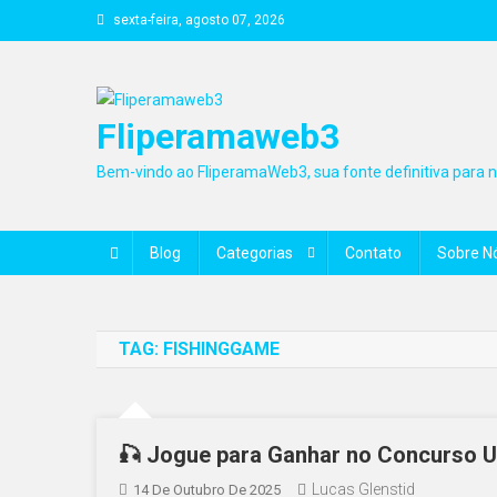
Skip
sexta-feira, agosto 07, 2026
to
content
Fliperamaweb3
Bem-vindo ao FliperamaWeb3, sua fonte definitiva para no
Blog
Categorias
Contato
Sobre N
TAG:
FISHINGGAME
🎣 Jogue para Ganhar no Concurso Ul
Lucas Glenstid
14 De Outubro De 2025