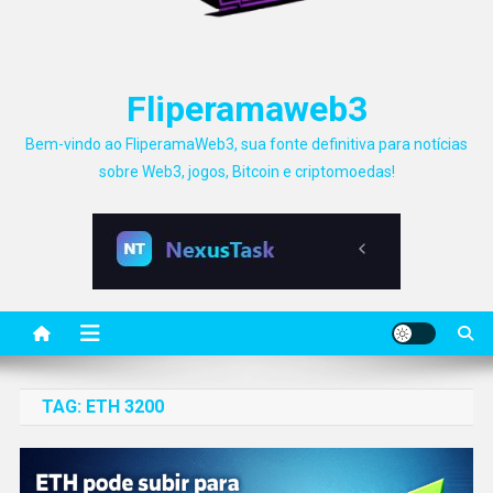
Fliperamaweb3
Bem-vindo ao FliperamaWeb3, sua fonte definitiva para notícias
sobre Web3, jogos, Bitcoin e criptomoedas!
TAG:
ETH 3200