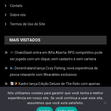
Contato
Sobre nós
Termos de Uso do Site
MAIS VISITADOS
ChainSlash entra em Alfa Aberta: RPG competitivo pode
ser jogado com um clique, sem cadastro e sem carteira
Decentraland lança Cozy Fishing, nova experiência de
pesca relaxante com Wearables exclusivos
Kaidro lança Edição Deluxe de The Relic com apenas
100 Relíquias Douradas escondidas e recompensas
Nós utilizamos cookies para garantir que você tenha a melhor
exclusivas no Web3
experiência em nosso site. Se você continua a usar este site,
assumimos que você está satisfeito.
Aceitar
Saiba mais