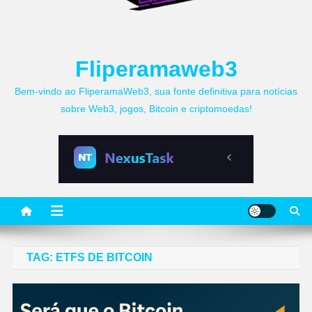
Fliperamaweb3
Bem-vindo ao FliperamaWeb3, sua fonte definitiva para notícias
sobre Web3, jogos, Bitcoin e criptomoedas!
TAG:
ETFS DE BITCOIN