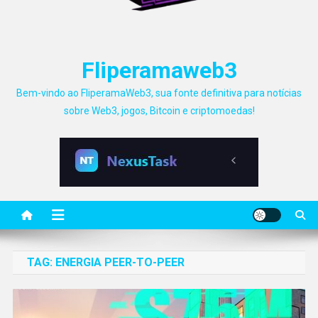
Fliperamaweb3
Bem-vindo ao FliperamaWeb3, sua fonte definitiva para notícias
sobre Web3, jogos, Bitcoin e criptomoedas!
TAG:
ENERGIA PEER-TO-PEER