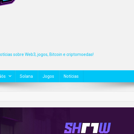
tícias sobre Web3, jogos, Bitcoin e criptomoedas!
Nós
Solana
Jogos
Notícias