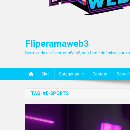
Fliperamaweb3
Bem-vindo ao FliperamaWeb3, sua fonte definitiva para no
Blog
Categorias
Contato
Sobre 
TAG:
#E-SPORTS